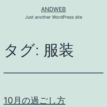
コ
ANDWEB
ン
Just another WordPress site
テ
ン
ツ
タグ:
服装
へ
ス
キ
ッ
プ
10月の過ごし方